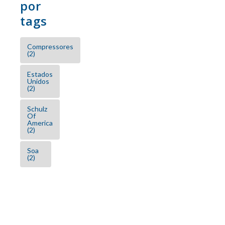
por
tags
Compressores
(2)
Estados
Unidos
(2)
Schulz
Of
America
(2)
Soa
(2)