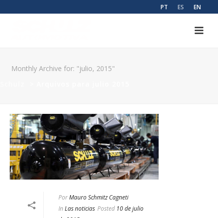
PT
ES
EN
Monthly Archive for: "julio, 2015"
Schulz
>
Arquivos para julio 2015
Por
Mauro Schmitz Cagneti
In
Las noticias
Posted
10 de julio