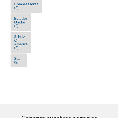
Compressores
(2)
Estados
Unidos
(2)
Schulz
Of
America
(2)
Soa
(2)
Conozca nuestros negocios