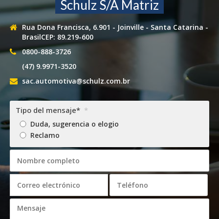
Schulz S/A Matriz
Rua Dona Francisca, 6.901 - Joinville - Santa Catarina -
BrasilCEP: 89.219-600
0800-888-3726
(47) 9.9971-3520
sac.automotiva@schulz.com.br
Tipo del mensaje*
*
Duda, sugerencia o elogio
Reclamo
Nombre
completo
*
Correo
Teléfono
*
electrónico
*
Mensaje
*