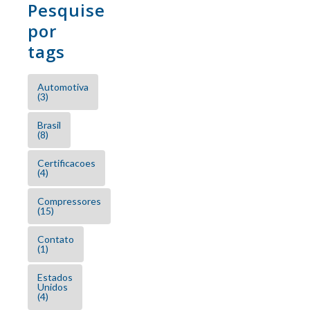
Pesquise
por
tags
Automotiva
(3)
Brasil
(8)
Certificacoes
(4)
Compressores
(15)
Contato
(1)
Estados
Unidos
(4)