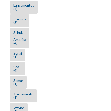
Lançamentos
(4)
Prêmios
(3)
Schulz
Of
America
(4)
Senai
(1)
Soa
(4)
Somar
(1)
Treinamento
(1)
Wayne