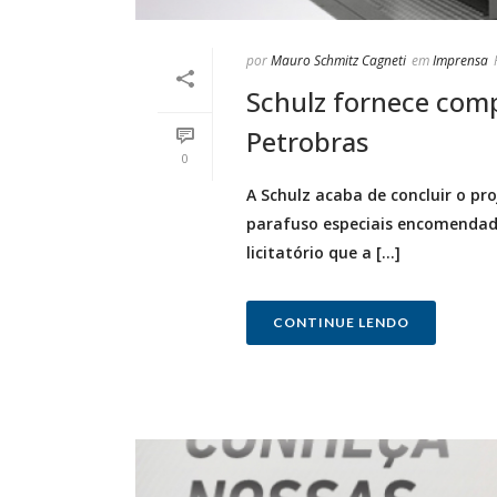
por
Mauro Schmitz Cagneti
em
Imprensa
Schulz fornece comp
Petrobras
0
A Schulz acaba de concluir o pr
parafuso especiais encomendado
licitatório que a [...]
CONTINUE LENDO